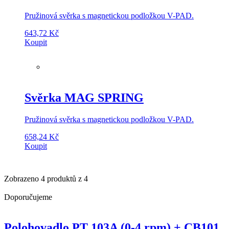
Pružinová svěrka s magnetickou podložkou V-PAD.
643,72
Kč
Koupit
Svěrka MAG SPRING
Pružinová svěrka s magnetickou podložkou V-PAD.
658,24
Kč
Koupit
Zobrazeno
4
produktů z
4
Doporučujeme
Polohovadlo PT 103A (0-4 rpm) + CB101