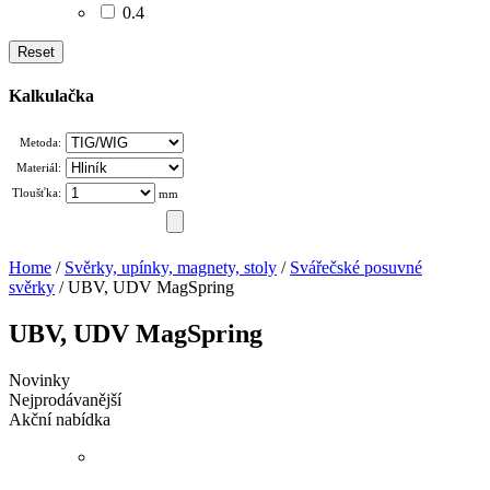
0.4
Reset
Kalkulačka
Metoda:
Materiál:
Tloušťka:
mm
Home
/
Svěrky, upínky, magnety, stoly
/
Svářečské posuvné
svěrky
/ UBV, UDV MagSpring
UBV, UDV MagSpring
Novinky
Nejprodávanější
Akční nabídka