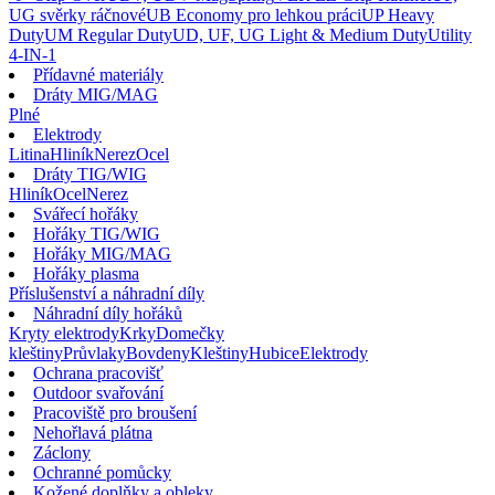
UG svěrky ráčnové
UB Economy pro lehkou práci
UP Heavy
Duty
UM Regular Duty
UD, UF, UG Light & Medium Duty
Utility
4-IN-1
Přídavné materiály
Dráty MIG/MAG
Plné
Elektrody
Litina
Hliník
Nerez
Ocel
Dráty TIG/WIG
Hliník
Ocel
Nerez
Svářecí hořáky
Hořáky TIG/WIG
Hořáky MIG/MAG
Hořáky plasma
Příslušenství a náhradní díly
Náhradní díly hořáků
Kryty elektrody
Krky
Domečky
kleštiny
Průvlaky
Bovdeny
Kleštiny
Hubice
Elektrody
Ochrana pracovišť
Outdoor svařování
Pracoviště pro broušení
Nehořlavá plátna
Záclony
Ochranné pomůcky
Kožené doplňky a obleky