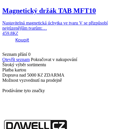
Magnetický držák TAB MFT10
Nastavitelná magnetická úchytka ve tvaru V se přizpůsobí
nejrůzenějším tvarům:…
459.8
Kč
Koupit
Seznam přání
0
Otevřít seznam
Pokračovat v nakupování
Široký výběr
sortimentu
Platba
kartou
Doprava nad 5000 Kč
ZDARMA
Možnost vyzvednutí
na prodejně
Prodáváme tyto značky