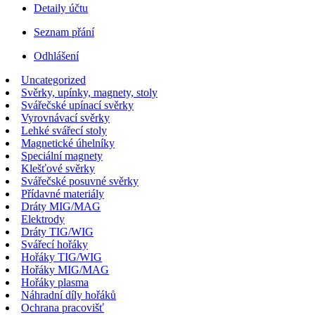
Detaily účtu
Seznam přání
Odhlášení
Uncategorized
Svěrky, upínky, magnety, stoly
Svářečské upínací svěrky
Vyrovnávací svěrky
Lehké svářecí stoly
Magnetické úhelníky
Speciální magnety
Klešťové svěrky
Svářečské posuvné svěrky
Přídavné materiály
Dráty MIG/MAG
Elektrody
Dráty TIG/WIG
Svářecí hořáky
Hořáky TIG/WIG
Hořáky MIG/MAG
Hořáky plasma
Náhradní díly hořáků
Ochrana pracovišť