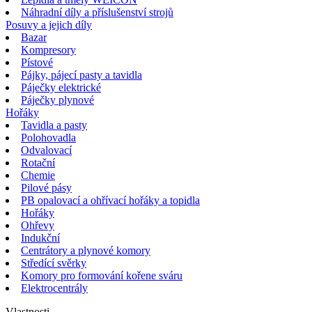
Náhradní díly a příslušenství strojů
Posuvy a jejich díly
Bazar
Kompresory
Pístové
Pájky, pájecí pasty a tavidla
Páječky elektrické
Páječky plynové
Hořáky
Tavidla a pasty
Polohovadla
Odvalovací
Rotační
Chemie
Pilové pásy
PB opalovací a ohřívací hořáky a topidla
Hořáky
Ohřevy
Indukční
Centrátory a plynové komory
Středící svěrky
Komory pro formování kořene sváru
Elektrocentrály
Vlastnosti