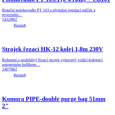
Rotační polohovadlo PT 103 s plynulou regulací otáček a
reverzním…
54329
Kč
Koupit
Strojek řezací HK-12 kolej 1,8m 230V
Robustní a spolehlivý řezací strojek vybavený vodící kolejnicí,
autogenním hořákem…
24079
Kč
Koupit
Komora PIPE-double purge bag 51mm
2"