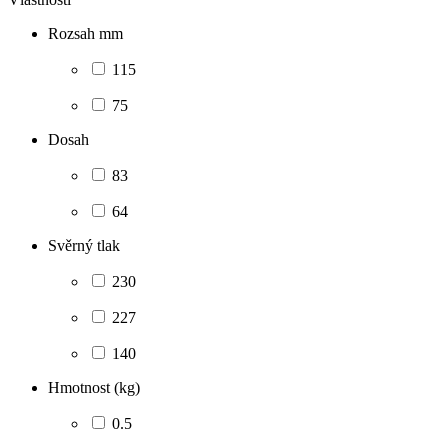
Rozsah mm
115
75
Dosah
83
64
Svěrný tlak
230
227
140
Hmotnost (kg)
0.5