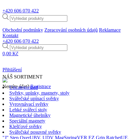
+420
606 070 422
Products
search
Obchodní podmínky
Zpracování osobních údajů
Reklamace
Kontakt
+420
606 070 422
Products
search
0,00
Kč
Přihlášení
NÁŠ SORTIMENT
Nemáte účet?
Registrace
Uncategorized
Svěrky, upínky, magnety, stoly
Svářečské upínací svěrky
Vyrovnávací svěrky
Lehké svářecí stoly
Magnetické úhelníky
Speciální magnety
Klešťové svěrky
Svářečské posuvné svěrky
"J" Step Over
UBV, UDV MagSpring
VER EZ Grip Ratchet
UF,