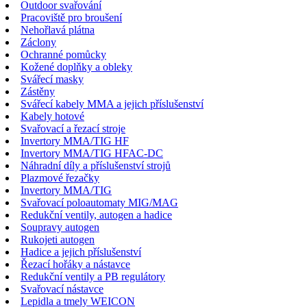
Outdoor svařování
Pracoviště pro broušení
Nehořlavá plátna
Záclony
Ochranné pomůcky
Kožené doplňky a obleky
Svářecí masky
Zástěny
Svářecí kabely MMA a jejich příslušenství
Kabely hotové
Svařovací a řezací stroje
Invertory MMA/TIG HF
Invertory MMA/TIG HFAC-DC
Náhradní díly a příslušenství strojů
Plazmové řezačky
Invertory MMA/TIG
Svařovací poloautomaty MIG/MAG
Redukční ventily, autogen a hadice
Soupravy autogen
Rukojeti autogen
Hadice a jejich příslušenství
Řezací hořáky a nástavce
Redukční ventily a PB regulátory
Svařovací nástavce
Lepidla a tmely WEICON