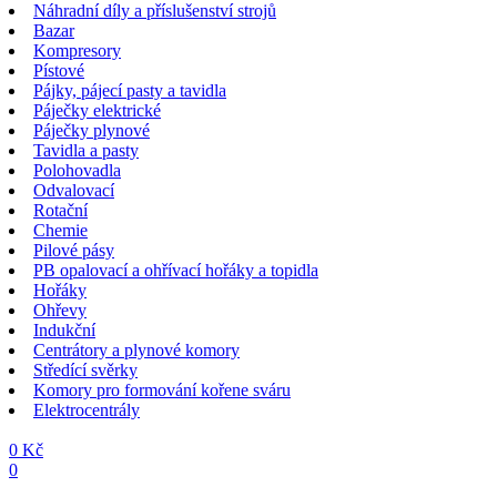
Náhradní díly a příslušenství strojů
Bazar
Kompresory
Pístové
Pájky, pájecí pasty a tavidla
Páječky elektrické
Páječky plynové
Tavidla a pasty
Polohovadla
Odvalovací
Rotační
Chemie
Pilové pásy
PB opalovací a ohřívací hořáky a topidla
Hořáky
Ohřevy
Indukční
Centrátory a plynové komory
Středící svěrky
Komory pro formování kořene sváru
Elektrocentrály
0 Kč
0