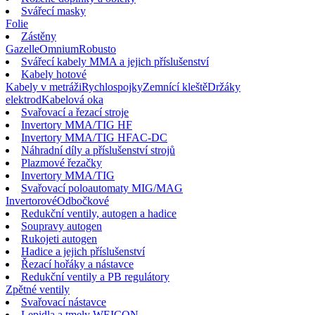
Svářecí masky
Folie
Zástěny
Gazelle
Omnium
Robusto
Svářecí kabely MMA a jejich příslušenství
Kabely hotové
Kabely v metráži
Rychlospojky
Zemnící kleště
Držáky
elektrod
Kabelová oka
Svařovací a řezací stroje
Invertory MMA/TIG HF
Invertory MMA/TIG HFAC-DC
Náhradní díly a příslušenství strojů
Plazmové řezačky
Invertory MMA/TIG
Svařovací poloautomaty MIG/MAG
Invertorové
Odbočkové
Redukční ventily, autogen a hadice
Soupravy autogen
Rukojeti autogen
Hadice a jejich příslušenství
Řezací hořáky a nástavce
Redukční ventily a PB regulátory
Zpětné ventily
Svařovací nástavce
Lepidla a tmely WEICON