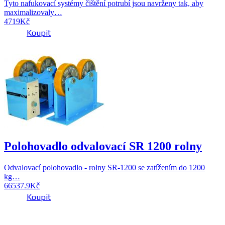
Tyto nafukovací systémy čištění potrubí jsou navrženy tak, aby
maximalizovaly…
4719
Kč
Koupit
Polohovadlo odvalovací SR 1200 rolny
Odvalovací polohovadlo - rolny SR-1200 se zatížením do 1200
kg…
66537.9
Kč
Koupit