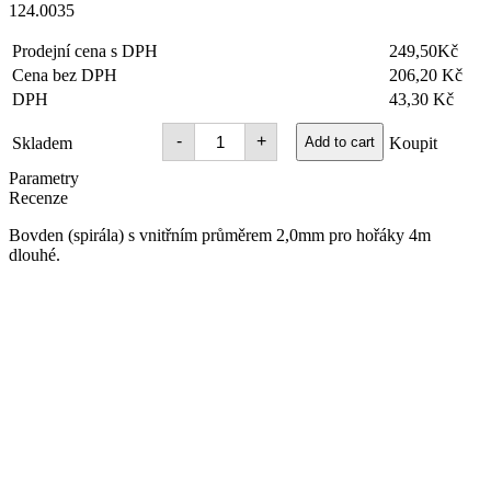
124.0035
Prodejní cena s DPH
249,50Kč
Cena bez DPH
206,20 Kč
DPH
43,30 Kč
Bowden
-
+
Skladem
Add to cart
Koupit
Binzel
pr.1,0-
Parametry
1,2
Recenze
5m
červený
Bovden (spirála) s vnitřním průměrem 2,0mm pro hořáky 4m
quantity
dlouhé.