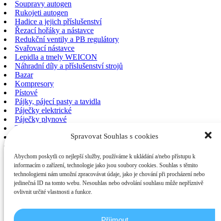
Soupravy autogen
Rukojeti autogen
Hadice a jejich příslušenství
Řezací hořáky a nástavce
Redukční ventily a PB regulátory
Svařovací nástavce
Lepidla a tmely WEICON
Náhradní díly a příslušenství strojů
Bazar
Kompresory
Pístové
Pájky, pájecí pasty a tavidla
Páječky elektrické
Páječky plynové
Tavidla a pasty
Spravovat Souhlas s cookies
Polohovadla
Odvalovací
Rotační
Abychom poskytli co nejlepší služby, používáme k ukládání a/nebo přístupu k
Chemie
informacím o zařízení, technologie jako jsou soubory cookies. Souhlas s těmito
Pilové pásy
technologiemi nám umožní zpracovávat údaje, jako je chování při procházení nebo
PB opalovací a ohřívací hořáky a topidla
jedinečná ID na tomto webu. Nesouhlas nebo odvolání souhlasu může nepříznivě
Hořáky
ovlivnit určité vlastnosti a funkce.
Ohřevy
Indukční
Centrátory a plynové komory
Příjmout