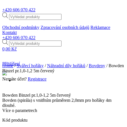
+420
606 070 422
Products
search
Obchodní podmínky
Zpracování osobních údajů
Reklamace
Kontakt
+420
606 070 422
Products
search
0,00
Kč
Přihlášení
Home
/
Svářecí hořáky
/
Náhradní díly hořáků
/
Bovdeny
/ Bowden
Binzel pr.1,0-1,2 5m červený
Nemáte účet?
Registrace
Bowden Binzel pr.1,0-1,2 5m červený
Bovden (spirála) s vnitřním průměrem 2,0mm pro hořáky 4m
dlouhé.
Více o parametrech
Kód produktu