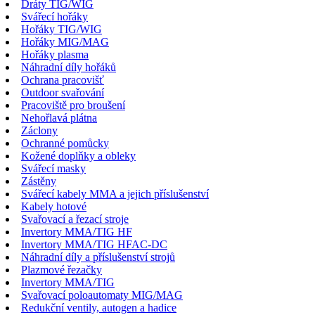
Dráty TIG/WIG
Svářecí hořáky
Hořáky TIG/WIG
Hořáky MIG/MAG
Hořáky plasma
Náhradní díly hořáků
Ochrana pracovišť
Outdoor svařování
Pracoviště pro broušení
Nehořlavá plátna
Záclony
Ochranné pomůcky
Kožené doplňky a obleky
Svářecí masky
Zástěny
Svářecí kabely MMA a jejich příslušenství
Kabely hotové
Svařovací a řezací stroje
Invertory MMA/TIG HF
Invertory MMA/TIG HFAC-DC
Náhradní díly a příslušenství strojů
Plazmové řezačky
Invertory MMA/TIG
Svařovací poloautomaty MIG/MAG
Redukční ventily, autogen a hadice