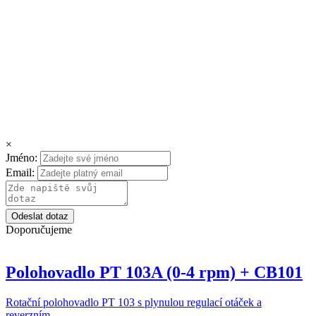
Reviews
×
Jméno:
There are no reviews yet.
Email:
Be the first to review “Bowden Binzel pr.1,0-1,2 5m červený”
Vaše e-mailová adresa nebude zveřejněna.
Vyžadované informace
Odeslat dotaz
jsou označeny
*
Doporučujeme
Your rating
*
Polohovadlo PT 103A (0-4 rpm) + CB101
Your review
*
Rotační polohovadlo PT 103 s plynulou regulací otáček a
reverzním…