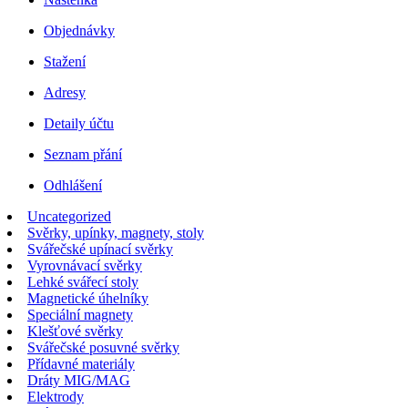
Objednávky
Stažení
Adresy
Detaily účtu
Seznam přání
Odhlášení
Uncategorized
Svěrky, upínky, magnety, stoly
Svářečské upínací svěrky
Vyrovnávací svěrky
Lehké svářecí stoly
Magnetické úhelníky
Speciální magnety
Klešťové svěrky
Svářečské posuvné svěrky
Přídavné materiály
Dráty MIG/MAG
Elektrody