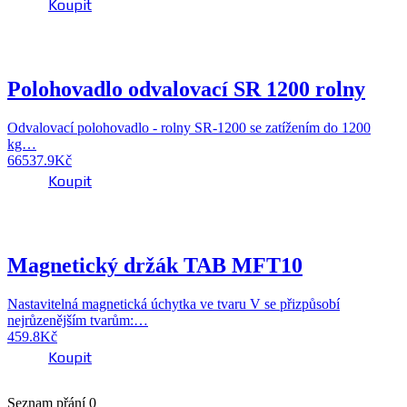
Koupit
Polohovadlo odvalovací SR 1200 rolny
Odvalovací polohovadlo - rolny SR-1200 se zatížením do 1200
kg…
66537.9
Kč
Koupit
Magnetický držák TAB MFT10
Nastavitelná magnetická úchytka ve tvaru V se přizpůsobí
nejrůzenějším tvarům:…
459.8
Kč
Koupit
Seznam přání
0