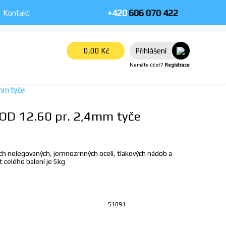
+420
606 070 422
Kontakt
0,00
Kč
Přihlášení
Nemáte účet?
Registrace
mm tyče
OD 12.60 pr. 2,4mm tyče
ých nelegovaných, jemnozrnných ocelí, tlakových nádob a
 celého balení je 5kg
51091