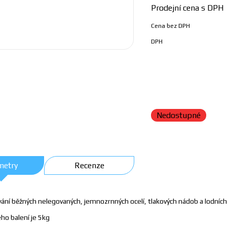
Prodejní cena s DPH
Cena bez DPH
DPH
Nedostupné
metry
Recenze
vání běžných nelegovaných, jemnozrnných ocelí, tlakových nádob a lodníc
ho balení je 5kg