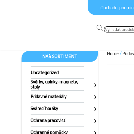
Obchodní podmín
Products
search
Home
/
Přída
NÁŠ SORTIMENT
Uncategorized
Svěrky, upínky, magnety,
stoly
Přídavné materiály
Svářecí hořáky
Ochrana pracovišť
Ochranné pomůcky