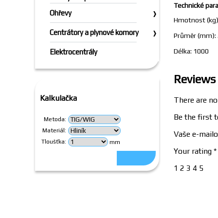
Technické par
Ohřevy
Hmotnost (kg)
Centrátory a plynové komory
Průměr (mm): 
Délka: 1000
Elektrocentrály
Reviews
Kalkulačka
There are no
Be the first
Metoda:
Materiál:
Vaše e-mailo
Tloušťka:
mm
Your rating
*
1
2
3
4
5