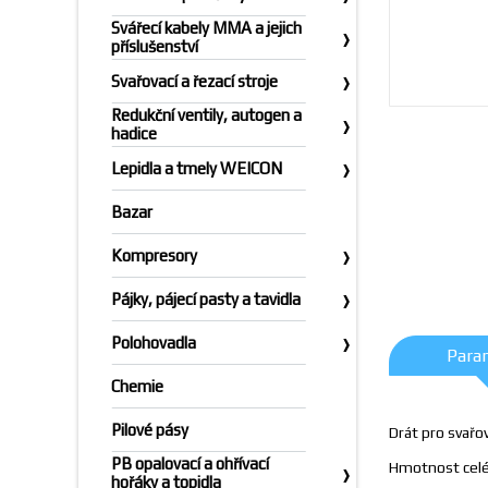
Svářecí kabely MMA a jejich
příslušenství
Svařovací a řezací stroje
Redukční ventily, autogen a
hadice
Lepidla a tmely WEICON
Bazar
Kompresory
Pájky, pájecí pasty a tavidla
Polohovadla
Para
Chemie
Pilové pásy
Drát pro svařo
PB opalovací a ohřívací
Hmotnost celé
hořáky a topidla