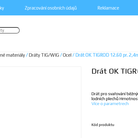
ky
Zpracování osobních údajů
Reklamace
vné materiály
/
Dráty TIG/WIG
/
Ocel
/ Drát OK TIGROD 12.60 pr. 2,4
Drát OK TIGR
Drát pro svařování běžn
lodních plechů Hmotnost
Více o parametrech
Kód produktu