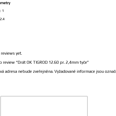
ametry
: 1
2.4
 reviews yet.
 to review “Drát OK TIGROD 12.60 pr. 2,4mm tyče”
vá adresa nebude zveřejněna.
Vyžadované informace jsou ozna