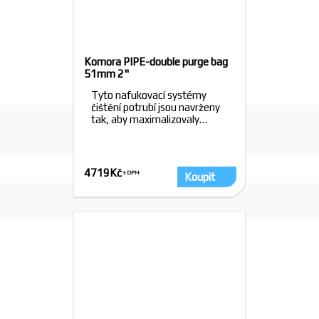
Můj účet
Dotaz k objednávce
Komora PIPE-double purge bag
51mm 2"
Tyto nafukovací systémy
čištění potrubí jsou navrženy
tak, aby maximalizovaly…
4719
Kč
Koupit