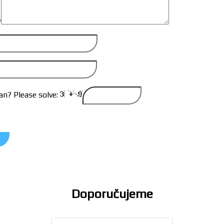
*
n? Please solve:
Doporučujeme