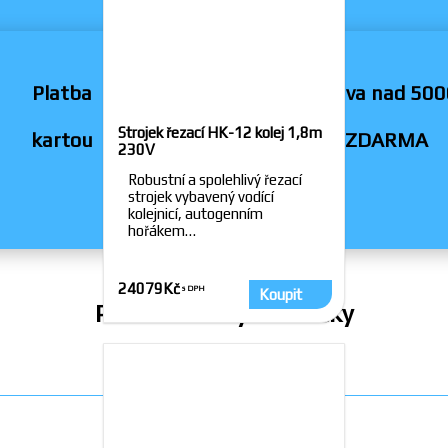
Platba
Doprava nad 500
Strojek řezací HK-12 kolej 1,8m
kartou
ZDARMA
230V
Robustní a spolehlivý řezací
strojek vybavený vodící
kolejnicí, autogenním
hořákem…
24079
Kč
Koupit
Prodáváme tyto značky
Vaše objednávky