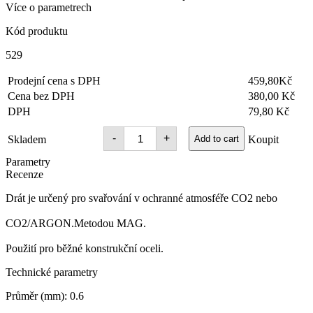
Více o parametrech
Kód produktu
529
Prodejní cena s DPH
459,80Kč
Cena bez DPH
380,00 Kč
DPH
79,80 Kč
Drát
-
+
Skladem
Add to cart
Koupit
SG2
SPEEDWELD
Parametry
pr.
Recenze
0,6mm
5,0kg
Drát je určený pro svařování v ochranné atmosféře CO2 nebo
cívka
PV
quantity
CO2/ARGON.Metodou MAG.
Použití pro běžné konstrukční oceli.
Technické parametry
Průměr (mm): 0.6