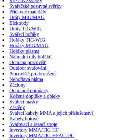
Klešťové svěrky
Svářečské posuvné svěrky
Přídavné materiály
Dráty MIG/MAG
Elektrody
Dráty TIG/WIG
Svářecí hořáky
Hořáky TIG/WIG
Hořáky MIG/MAG
Hořáky plasma
Náhradní díly hořáků
Ochrana pracovišť
Outdoor svařování
Pracoviště pro broušení
Nehořlavá plátna
Záclony
Ochranné pomůcky
Kožené doplňky a obleky
Svářecí masky
Zástěny
Svářecí kabely MMA a jejich příslušenství
Kabely hotové
Svařovací a řezací stroje
Invertory MMA/TIG HF
Invertory MMA/TIG HFAC-DC