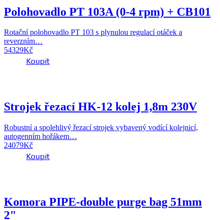
Polohovadlo PT 103A (0-4 rpm) + CB101
Rotační polohovadlo PT 103 s plynulou regulací otáček a
reverzním…
54329
Kč
Koupit
Strojek řezací HK-12 kolej 1,8m 230V
Robustní a spolehlivý řezací strojek vybavený vodící kolejnicí,
autogenním hořákem…
24079
Kč
Koupit
Komora PIPE-double purge bag 51mm
2"