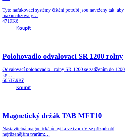
Tyto nafukovací systémy čištění potrubí jsou navrženy tak, aby
maximalizovaly…
4719
Kč
Koupit
Polohovadlo odvalovací SR 1200 rolny
Odvalovací polohovadlo - rolny SR-1200 se zatížením do 1200
kg…
66537.9
Kč
Koupit
Magnetický držák TAB MFT10
Nastavitelná magnetická úchytka ve tvaru V se přizpůsobí
nejrůzenějším tvarům:…