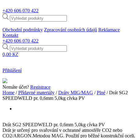
+420
606 070 422
Products
search
Obchodní podmínky
Zpracování osobních údajů
Reklamace
Kontakt
+420
606 070 422
Products
search
0,00
Kč
Přihlášení
Nemáte účet?
Registrace
Home
/
Přídavné materiály
/
Dráty MIG/MAG
/
Plné
/ Drát SG2
SPEEDWELD pr. 0,6mm 5,0kg cívka PV
Drát SG2 SPEEDWELD pr. 0,6mm 5,0kg cívka PV
Drát je určený pro svařování v ochranné atmosféře CO2 nebo
CO2/ARGON.Metodou MAG. Použití pro běžné konstrukční oceli.