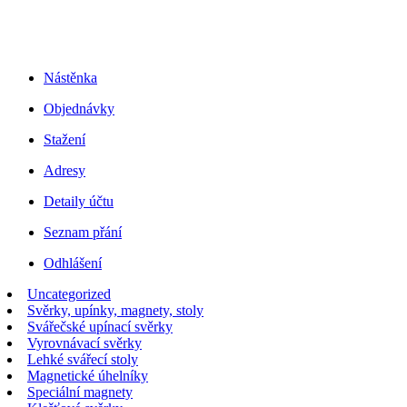
Nástěnka
Objednávky
Stažení
Adresy
Detaily účtu
Seznam přání
Odhlášení
Uncategorized
Svěrky, upínky, magnety, stoly
Svářečské upínací svěrky
Vyrovnávací svěrky
Lehké svářecí stoly
Magnetické úhelníky
Speciální magnety