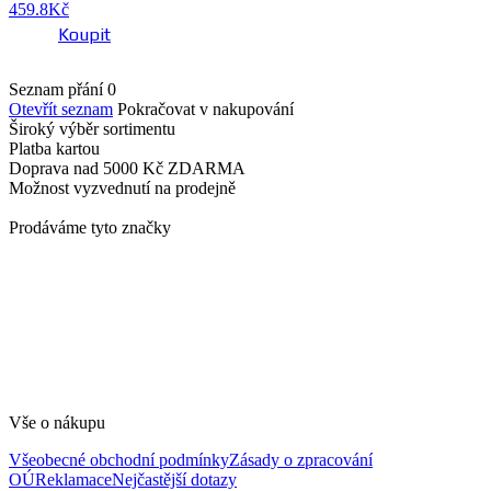
459.8
Kč
Koupit
Seznam přání
0
Otevřít seznam
Pokračovat v nakupování
Široký výběr
sortimentu
Platba
kartou
Doprava nad 5000 Kč
ZDARMA
Možnost vyzvednutí
na prodejně
Prodáváme tyto značky
Vše o nákupu
Všeobecné obchodní podmínky
Zásady o zpracování
OÚ
Reklamace
Nejčastější dotazy