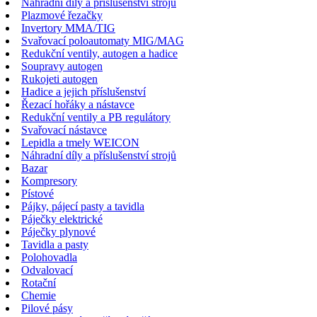
Náhradní díly a příslušenství strojů
Plazmové řezačky
Invertory MMA/TIG
Svařovací poloautomaty MIG/MAG
Redukční ventily, autogen a hadice
Soupravy autogen
Rukojeti autogen
Hadice a jejich příslušenství
Řezací hořáky a nástavce
Redukční ventily a PB regulátory
Svařovací nástavce
Lepidla a tmely WEICON
Náhradní díly a příslušenství strojů
Bazar
Kompresory
Pístové
Pájky, pájecí pasty a tavidla
Páječky elektrické
Páječky plynové
Tavidla a pasty
Polohovadla
Odvalovací
Rotační
Chemie
Pilové pásy