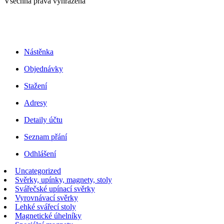
Všechna práva vyhrazena
Nástěnka
Objednávky
Stažení
Adresy
Detaily účtu
Seznam přání
Odhlášení
Uncategorized
Svěrky, upínky, magnety, stoly
Svářečské upínací svěrky
Vyrovnávací svěrky
Lehké svářecí stoly
Magnetické úhelníky