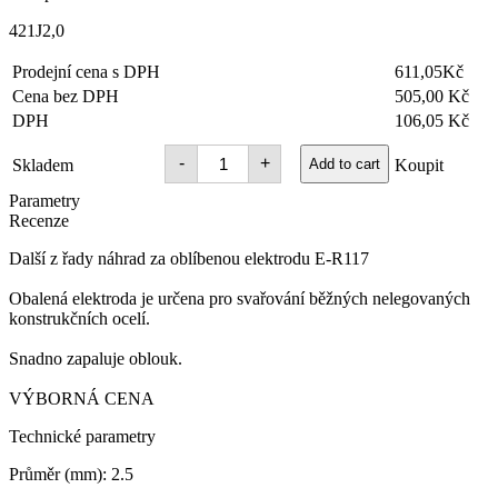
421J2,0
Prodejní cena s DPH
611,05Kč
Cena bez DPH
505,00 Kč
DPH
106,05 Kč
Elektrody
-
+
Skladem
Add to cart
Koupit
J421
pr.
Parametry
2,0mm
Recenze
5,0kg
E6013
Další z řady náhrad za oblíbenou elektrodu E-R117
quantity
Obalená elektroda je určena pro svařování běžných nelegovaných
konstrukčních ocelí.
Snadno zapaluje oblouk.
VÝBORNÁ CENA
Technické parametry
Průměr (mm): 2.5