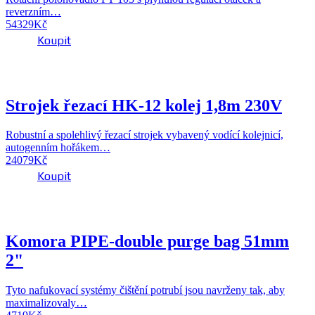
reverzním…
54329
Kč
Koupit
Strojek řezací HK-12 kolej 1,8m 230V
Name
*
Robustní a spolehlivý řezací strojek vybavený vodící kolejnicí,
Email
*
autogenním hořákem…
24079
Kč
Uložit do prohlížeče jméno, e-mail a webovou stránku pro
budoucí komentáře.
Koupit
Are you human? Please solve:
Komora PIPE-double purge bag 51mm
2"
Tyto nafukovací systémy čištění potrubí jsou navrženy tak, aby
maximalizovaly…