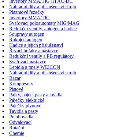
Invertory MMA/TIG HFAC-DC
Náhradní díly a příslušenství strojů
Plazmové řezačky
Invertory MMA/TIG
Svařovací poloautomaty MIG/MAG
Redukční ventily, autogen a hadice
Soupravy autogen
Rukojeti autogen
Hadice a jejich příslušenství
Řezací hořáky a nástavce
Redukční ventily a PB regulátory
Svařovací nástavce
Lepidla a tmely WEICON
Náhradní díly a příslušenství strojů
Bazar
Kompresory
Pístové
Pájky, pájecí pasty a tavidla
Páječky elektrické
Páječky plynové
Tavidla a pasty
Polohovadla
Odvalovací
Rotační
Chemie