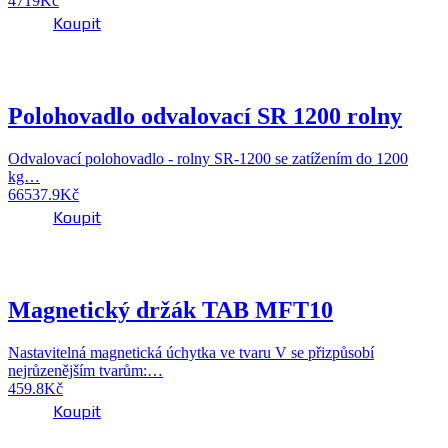
4719
Kč
Koupit
Polohovadlo odvalovací SR 1200 rolny
Odvalovací polohovadlo - rolny SR-1200 se zatížením do 1200
kg…
66537.9
Kč
Koupit
Magnetický držák TAB MFT10
Nastavitelná magnetická úchytka ve tvaru V se přizpůsobí
nejrůzenějším tvarům:…
459.8
Kč
Koupit