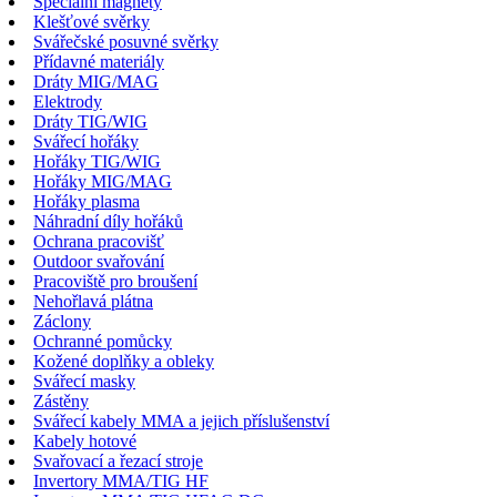
Speciální magnety
Klešťové svěrky
Svářečské posuvné svěrky
Přídavné materiály
Dráty MIG/MAG
Elektrody
Dráty TIG/WIG
Svářecí hořáky
Hořáky TIG/WIG
Hořáky MIG/MAG
Hořáky plasma
Náhradní díly hořáků
Ochrana pracovišť
Outdoor svařování
Pracoviště pro broušení
Nehořlavá plátna
Záclony
Ochranné pomůcky
Kožené doplňky a obleky
Svářecí masky
Zástěny
Svářecí kabely MMA a jejich příslušenství
Kabely hotové
Svařovací a řezací stroje
Invertory MMA/TIG HF