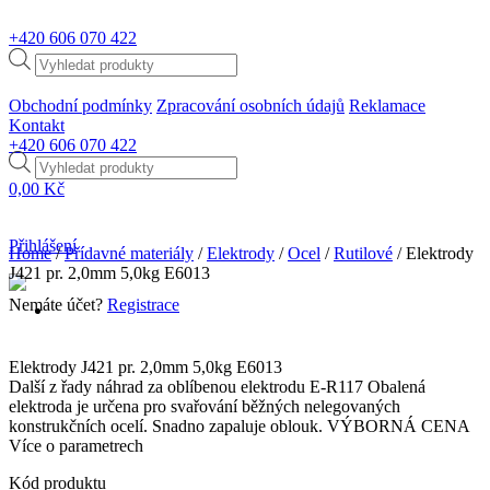
+420
606 070 422
Products
search
Obchodní podmínky
Zpracování osobních údajů
Reklamace
Kontakt
+420
606 070 422
Products
search
0,00
Kč
Přihlášení
Home
/
Přídavné materiály
/
Elektrody
/
Ocel
/
Rutilové
/ Elektrody
J421 pr. 2,0mm 5,0kg E6013
Nemáte účet?
Registrace
Elektrody J421 pr. 2,0mm 5,0kg E6013
Další z řady náhrad za oblíbenou elektrodu E-R117 Obalená
elektroda je určena pro svařování běžných nelegovaných
konstrukčních ocelí. Snadno zapaluje oblouk. VÝBORNÁ CENA
Více o parametrech
Kód produktu