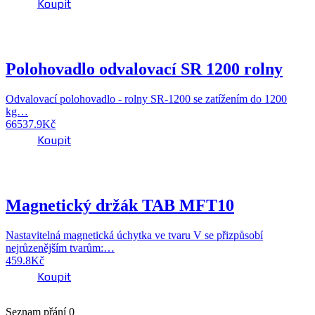
Koupit
Polohovadlo odvalovací SR 1200 rolny
Odvalovací polohovadlo - rolny SR-1200 se zatížením do 1200
kg…
66537.9
Kč
Koupit
Magnetický držák TAB MFT10
Nastavitelná magnetická úchytka ve tvaru V se přizpůsobí
nejrůzenějším tvarům:…
459.8
Kč
Koupit
Seznam přání
0