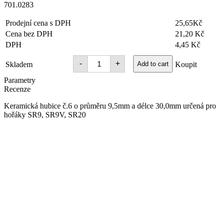
701.0283
Prodejní cena s DPH
25,65Kč
Cena bez DPH
21,20 Kč
DPH
4,45 Kč
Hubice
-
+
Skladem
Add to cart
Koupit
keramická
SR
Parametry
9V
Recenze
č.
6
Keramická hubice č.6 o průměru 9,5mm a délce 30,0mm určená pro
pr.
9,5/30mm
hořáky SR9, SR9V, SR20
quantity