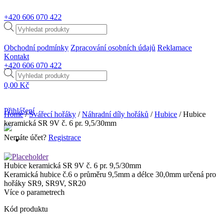
+420
606 070 422
Products
search
Obchodní podmínky
Zpracování osobních údajů
Reklamace
Kontakt
+420
606 070 422
Products
search
0,00
Kč
Přihlášení
Home
/
Svářecí hořáky
/
Náhradní díly hořáků
/
Hubice
/ Hubice
keramická SR 9V č. 6 pr. 9,5/30mm
Nemáte účet?
Registrace
Hubice keramická SR 9V č. 6 pr. 9,5/30mm
Keramická hubice č.6 o průměru 9,5mm a délce 30,0mm určená pro
hořáky SR9, SR9V, SR20
Více o parametrech
Kód produktu