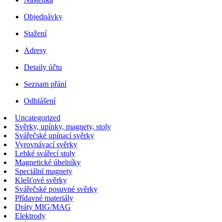
Objednávky
Stažení
Adresy
Detaily účtu
Seznam přání
Odhlášení
Uncategorized
Svěrky, upínky, magnety, stoly
Svářečské upínací svěrky
Vyrovnávací svěrky
Lehké svářecí stoly
Magnetické úhelníky
Speciální magnety
Klešťové svěrky
Svářečské posuvné svěrky
Přídavné materiály
Dráty MIG/MAG
Elektrody