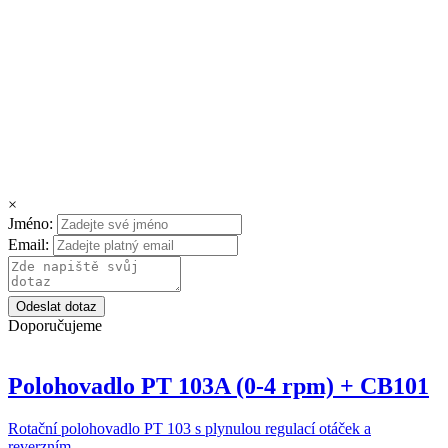
Reviews
×
Jméno:
There are no reviews yet.
Email:
Be the first to review “Hubice keramická SR 9V č. 6 pr. 9,5/30mm”
Vaše e-mailová adresa nebude zveřejněna.
Vyžadované informace
Odeslat dotaz
jsou označeny
*
Doporučujeme
Your rating
*
Polohovadlo PT 103A (0-4 rpm) + CB101
1
2
3
4
5
Your review
*
Rotační polohovadlo PT 103 s plynulou regulací otáček a
reverzním…