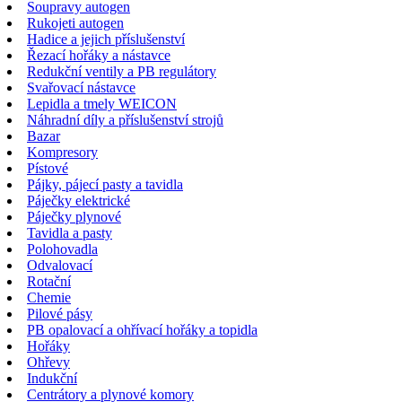
Soupravy autogen
Rukojeti autogen
Hadice a jejich příslušenství
Řezací hořáky a nástavce
Redukční ventily a PB regulátory
Svařovací nástavce
Lepidla a tmely WEICON
Náhradní díly a příslušenství strojů
Bazar
Kompresory
Pístové
Pájky, pájecí pasty a tavidla
Páječky elektrické
Páječky plynové
Tavidla a pasty
Polohovadla
Odvalovací
Rotační
Chemie
Pilové pásy
PB opalovací a ohřívací hořáky a topidla
Hořáky
Ohřevy
Indukční
Centrátory a plynové komory