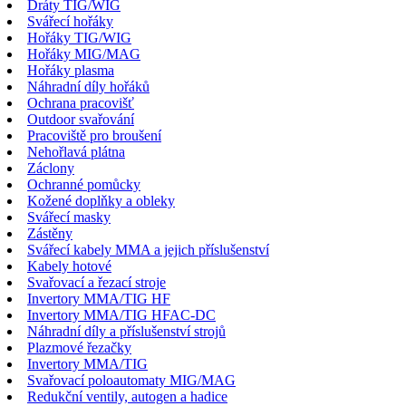
Dráty TIG/WIG
Svářecí hořáky
Hořáky TIG/WIG
Hořáky MIG/MAG
Hořáky plasma
Náhradní díly hořáků
Ochrana pracovišť
Outdoor svařování
Pracoviště pro broušení
Nehořlavá plátna
Záclony
Ochranné pomůcky
Kožené doplňky a obleky
Svářecí masky
Zástěny
Svářecí kabely MMA a jejich příslušenství
Kabely hotové
Svařovací a řezací stroje
Invertory MMA/TIG HF
Invertory MMA/TIG HFAC-DC
Náhradní díly a příslušenství strojů
Plazmové řezačky
Invertory MMA/TIG
Svařovací poloautomaty MIG/MAG
Redukční ventily, autogen a hadice