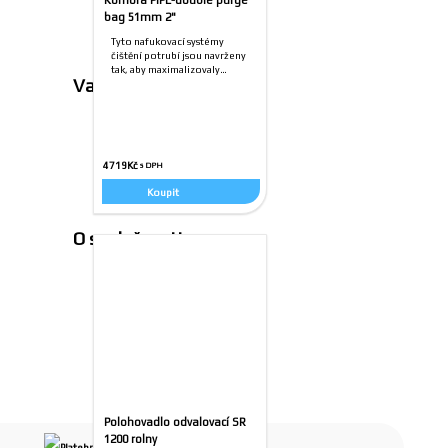
bag 51mm 2"
Nejčastější dotazy
Tyto nafukovací systémy
čištění potrubí jsou navrženy
tak, aby maximalizovaly…
Vaše objednávky
Můj účet
4719
Kč
Dotaz k objednávce
Koupit
O společnosti
O nás
Prodejna
Polohovadlo odvalovací SR
1200 rolny