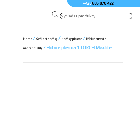
+420
606 070 422
Products
search
/
/
/
Home
Svářecí hořáky
Hořáky plasma
Příslušenství a
/ Hubice plasma 1TORCH Max.life
náhradní díly