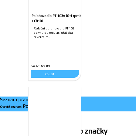
Polohovadlo PT 103A (0-4 rpm)
+ CB101
Rotační polohovadlo PT 103
s plynulou regulací otáček a
reverzním…
54329
Kč
Koupit
Seznam přání
0
Pokračovat v nakupování
Otevřít seznam
Prodáváme tyto značky