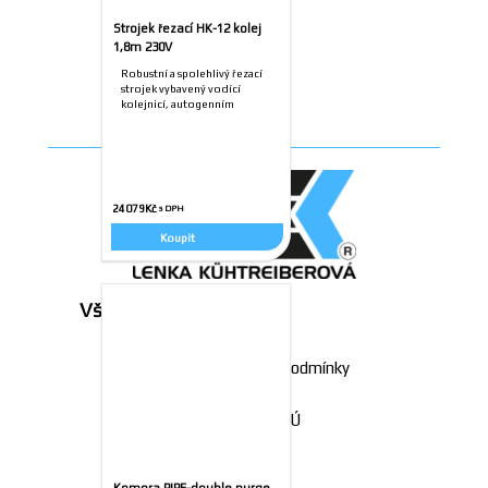
Strojek řezací HK-12 kolej
1,8m 230V
Robustní a spolehlivý řezací
strojek vybavený vodící
kolejnicí, autogenním
hořákem…
24079
Kč
Koupit
Vše o nákupu
Všeobecné obchodní podmínky
Zásady o zpracování OÚ
Reklamace
Komora PIPE-double purge