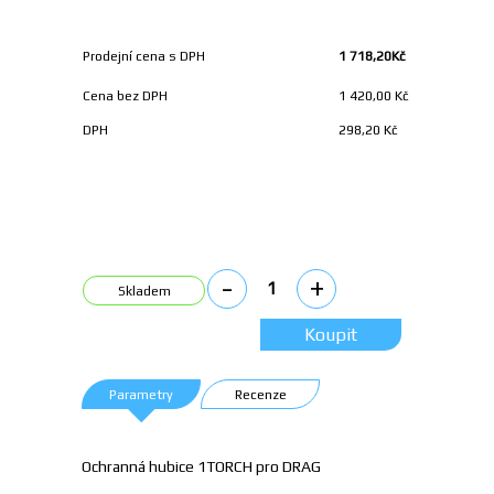
Prodejní cena s DPH
1 718,20Kč
Cena bez DPH
1 420,00 Kč
DPH
298,20 Kč
Hubice
-
+
plasma
Skladem
1TORCH
Max.life
quantity
Koupit
Parametry
Recenze
Ochranná hubice 1TORCH pro DRAG