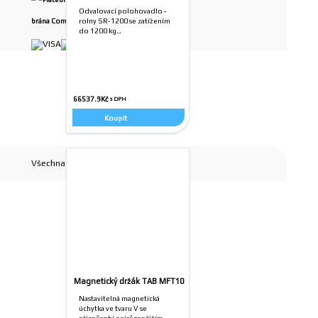
Odvalovací polohovadlo -
rolny SR-1200 se zatížením
do 1200 kg…
66537.9
Kč
Koupit
Všechna práva vyhrazena
Magnetický držák TAB MFT10
Nastavitelná magnetická
úchytka ve tvaru V se